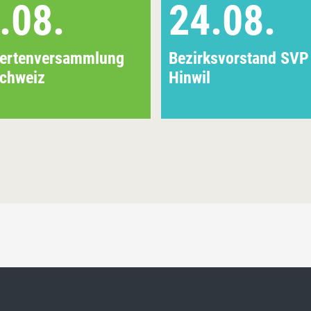
.08.
24.08.
iertenversammlung
Bezirksvorstand SVP
chweiz
Hinwil