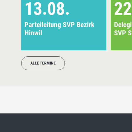
13.08.
22
Parteileitung SVP Bezirk
Deleg
Hinwil
SVP S
ALLE TERMINE