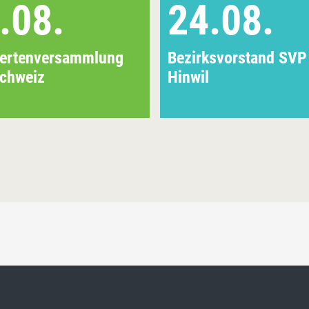
.08.
24.08.
iertenversammlung
Bezirksvorstand SVP
chweiz
Hinwil