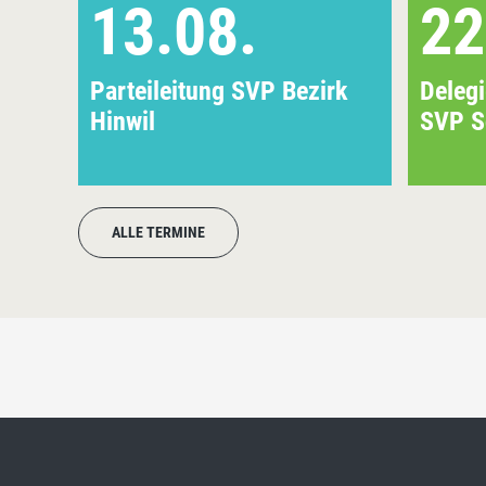
13.08.
22
Parteileitung SVP Bezirk
Deleg
Hinwil
SVP S
ALLE TERMINE